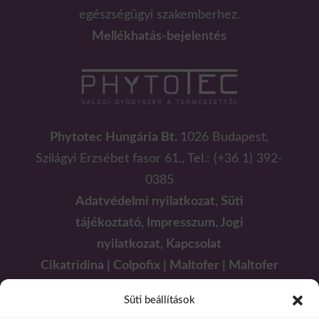
egészségügyi szakemberhez.
Mellékhatás-bejelentés
Phytotec Hungária Bt.
1026 Budapest,
Szilágyi Erzsébet fasor 61., Tel.: (+36 1) 392-
0385
Adatvédelmi nyilatkozat,
Süti
tájékoztató,
Impresszum, Jogi
nyilatkozat,
Kapcsolat
Cikatridina
|
Colpofix
|
Maltofer
|
Maltofer
Fol
|
Micovag
Süti beállítások
Plus
|
Premens
|
Proxelan
|
Remifemin
|
Remi