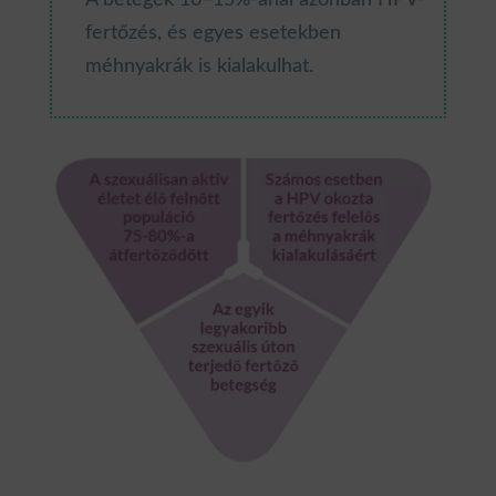
A betegek 10–15%-ánál azonban HPV-
fertőzés, és egyes esetekben
méhnyakrák is kialakulhat.