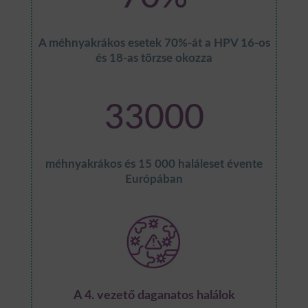
A méhnyakrákos esetek 70%-át a HPV 16-os
és 18-as törzse okozza
33000
méhnyakrákos és 15 000 haláleset évente
Európában
A 4. vezető daganatos halálok