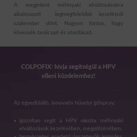
A megjelent méhnyaki elváltozásokra
alkalmazott legmegfelelőbb kezelésről
szakember dönt. Nagyon fontos, hogy
kövessék tanácsait és utasításait.
COLPOFIX: hívja segítségül a HPV
elleni küzdelemhez!
Az egyedülálló, innovatív hüvelyi gélspray:
igazoltan segít a HPV okozta méhnyaki
elváltozások kezelésében, megelőzésében,
természetes eredetű összetevők komplex,