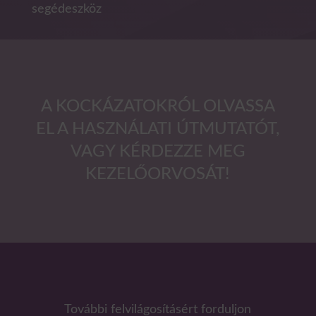
segédeszköz
A KOCKÁZATOKRÓL OLVASSA
EL A HASZNÁLATI ÚTMUTATÓT,
VAGY KÉRDEZZE MEG
KEZELŐORVOSÁT!
További felvilágosításért forduljon