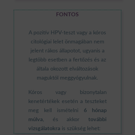
FONTOS
A pozitív HPV-teszt vagy a kóros
citológiai lelet önmagában nem
jelent rákos állapotot, ugyanis a
legtöbb esetben a fertőzés és az
általa okozott elváltozások
maguktól meggyógyulnak.
Kóros vagy bizonytalan
kenetértékek esetén a teszteket
meg kell ismételni
6 hónap
múlva
, és akkor
további
vizsgálatokra
is szükség lehet: