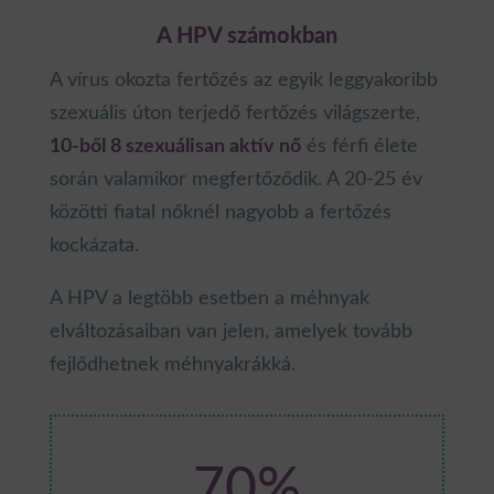
A HPV számokban
A vírus okozta fertőzés az egyik leggyakoribb
szexuális úton terjedő fertőzés világszerte,
10-ből 8 szexuálisan aktív nő
és férfi élete
során valamikor megfertőződik. A 20-25 év
közötti fiatal nőknél nagyobb a fertőzés
kockázata.
A HPV a legtöbb esetben a méhnyak
elváltozásaiban van jelen, amelyek tovább
fejlődhetnek méhnyakrákká.
70
%