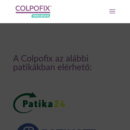
"
"
A Colpofix az alábbi
patikákban elérhető: